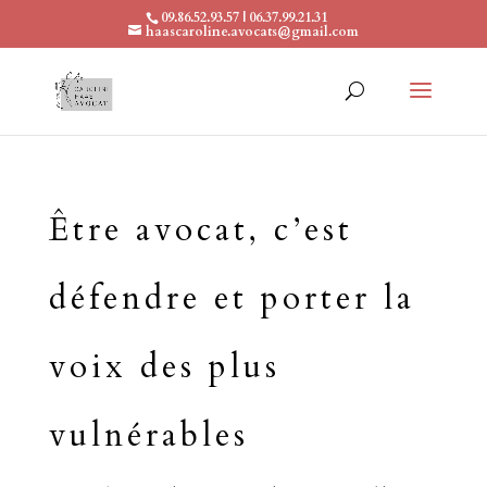
09.86.52.93.57 | 06.37.99.21.31
haascaroline.avocats@gmail.com
Être avocat, c’est
défendre et porter la
voix des plus
vulnérables