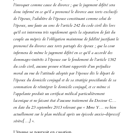
l’invoquer comme cause de divorce ; que le jugement déféré sera
donc infirmé en ce qu’il a prononcé le divorce aux torts exclusifs
de l’époux, l’adultère de l’épouse constituant comme celui de
l’époux, une faute au sens de l’article 242 du code civil dès lors
qu’il est intervenu très rapidement après la séparation de fait du
couple au mépris de l’obligation maintenue de fidélité justifiant le
prononcé du divorce aux torts partagés des époux ; que la cour
infirmera de même le jugement déféré en ce qu’il a accordé des
dommages-intérêts à l’épouse sur le fondement de l’article 1382
du code civil, aucune preuve n’étant rapportée d’un préjudice
moral au vue de l’attitude adoptée par l’épouse dès le départ de
l’époux du domicile conjugal et de sa stratégie procédurale de sa
sommation de réintégrer le domicile conjugal, et ce même si
l’appelante produit un certificat médical particulièrement
laconique et ne faisant état d’aucune traitement du Docteur C…
en date du 23 septembre 2013 relevant que « Mme Y… va bien
actuellement sur le plan médical après un épisode anxio-dépressif
sévère[…] ».
L’épouse se pourvoit en cassation.