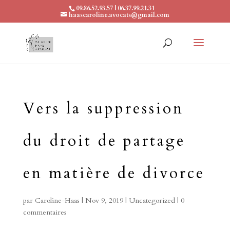
09.86.52.93.57 | 06.37.99.21.31
haascaroline.avocats@gmail.com
Vers la suppression
du droit de partage
en matière de divorce
par
Caroline-Haas
|
Nov 9, 2019
|
Uncategorized
|
0
commentaires