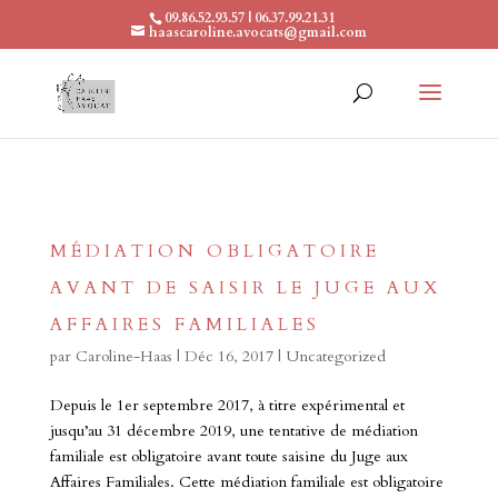
09.86.52.93.57 | 06.37.99.21.31
haascaroline.avocats@gmail.com
MÉDIATION OBLIGATOIRE
AVANT DE SAISIR LE JUGE AUX
AFFAIRES FAMILIALES
par
Caroline-Haas
|
Déc 16, 2017
|
Uncategorized
Depuis le 1er septembre 2017, à titre expérimental et
jusqu’au 31 décembre 2019, une tentative de médiation
familiale est obligatoire avant toute saisine du Juge aux
Affaires Familiales. Cette médiation familiale est obligatoire